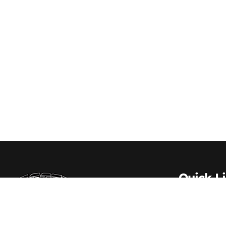
Quick L
About Us
Contact 