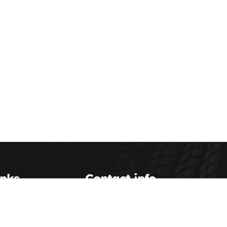
inks
Contact info
Scott Transportation Inc.
(800) 993-0063
Us