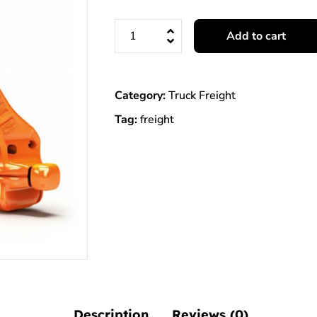
Add to cart
Category:
Truck Freight
Tag:
freight
Description
Reviews (0)