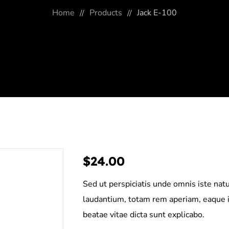
Home
Products
Jack E-100
$
24.00
Sed ut perspiciatis unde omnis iste na
laudantium, totam rem aperiam, eaque ips
beatae vitae dicta sunt explicabo.